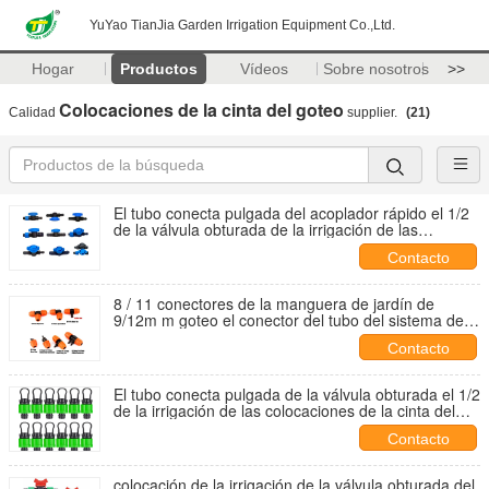
YuYao TianJia Garden Irrigation Equipment Co.,Ltd.
Hogar
Productos
Vídeos
Sobre nosotros
>>
Colocaciones de la cinta del goteo
Calidad
supplier.
(21)
El tubo conecta pulgada del acoplador rápido el 1/2
de la válvula obturada de la irrigación de las
colocaciones de la cinta del goteo
Contacto
8 / 11 conectores de la manguera de jardín de
9/12m m goteo el conector del tubo del sistema de la
irrigación por
Contacto
El tubo conecta pulgada de la válvula obturada el 1/2
de la irrigación de las colocaciones de la cinta del
goteo
Contacto
colocación de la irrigación de la válvula obturada del