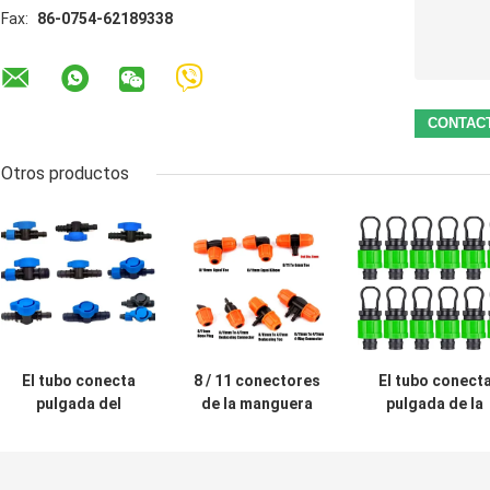
Fax:
86-0754-62189338
Otros productos
El tubo conecta
8 / 11 conectores
El tubo conect
pulgada del
de la manguera
pulgada de la
acoplador rápido
de jardín de
válvula obturad
el 1/2 de la válvula
9/12m m goteo el
el 1/2 de la
obturada de la
conector del tubo
irrigación de la