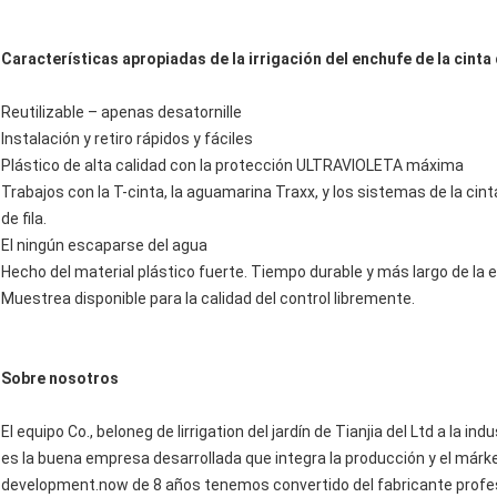
Características apropiadas de la irrigación del enchufe de la cinta
Reutilizable – apenas desatornille
Instalación y retiro rápidos y fáciles
Plástico de alta calidad con la protección ULTRAVIOLETA máxima
Trabajos con la T-cinta, la aguamarina Traxx, y los sistemas de la cin
de fila.
El ningún escaparse del agua
Hecho del material plástico fuerte. Tiempo durable y más largo de la e
Muestrea disponible para la calidad del control libremente.
Sobre nosotros
El equipo Co., beloneg de Iirrigation del jardín de Tianjia del Ltd a la in
es la buena empresa desarrollada que integra la producción y el márket
development.now de 8 años tenemos convertido del fabricante profesion