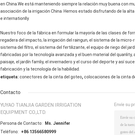
en China.We está manteniendo siempre la relación muy buena con muc
asociación de la irrigación China. Hemos estado disfrutando de la alt
e internationlly.
Nuestro foco de la fábrica en formular la mayoría de las clases de form
regadera del impacto, la irrigación del raingun, el sistema de la micro-r
sistema del filtro, el sistema del fertilizante, el equipo de riego del j
fabricadas por la tecnología avanzada y el buen material del quanlity, 
paisaje, el jardín famliy, el invernadero y el curso del deporte y así su
fabricación y la tecnología de la habilidad.
,
etiqueta:
conectores de la cinta del goteo
colocaciones de la cinta d
Contacto
YUYAO TIANJIA GARDEN IRRIGATION
Envíe su p
EQUIPMENT CO.,LTD.
Persona de Contacto:
Ms. Jennifer
Teléfono:
+86 13566580999