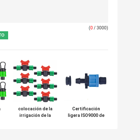
(
0
/ 3000)
a
colocación de la
Certificación
irrigación de la
ligera ISO9000 de
a
válvula obturada
las colocaciones
del acoplamiento
de la cinta del
s
de la tubería de la
goteo de los