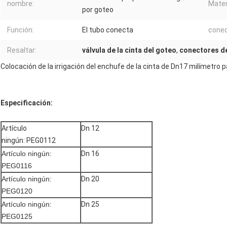
nombre:
Mater
por goteo
Función:
El tubo conecta
conec
Resaltar:
válvula de la cinta del goteo
,
conectores de
Colocación de la irrigación del enchufe de la cinta de Dn17 milímetro par
Especificación:
Artículo
Dn 12
ningún: PEG0112
Artículo ningún:
Dn 16
PEG0116
Artículo ningún:
Dn 20
PEG0120
Artículo ningún:
Dn 25
PEG0125