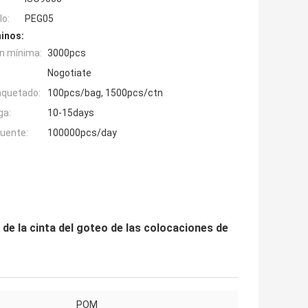
o:
PEG05
inos:
n mínima:
3000pcs
Nogotiate
aquetado:
100pcs/bag, 1500pcs/ctn
ga:
10-15days
fuente:
100000pcs/day
n de la cinta del goteo de las colocaciones de
POM