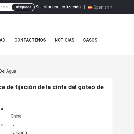
Solicitar una cotización
|
Spanish
Búsqueda
DAD
CONTÁCTENOS
NOTICIAS
CASOS
 Del Agua
a de fijación de la cinta del goteo de
to:
China
rca:
TJ
ISO9000