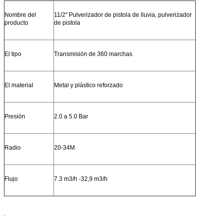
Nombre del
11/2'' Pulverizador de pistola de lluvia, pulverizador
producto
de pistola
El tipo
Transmisión de 360 marchas
El material
Metal y plástico reforzado
Presión
2.0 a 5.0 Bar
Radio
20-34M
Flujo
7.3 m3/h -32,9 m3/h
.