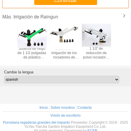
Continuar
Irrigación de Raingun
Más
7 m3/h
Sistema de riego
Sistema de
1 1/2' de
1 '' Ar
ón del
de 1 1/2 pulgadas
irrigación de los
reducción de
rociador
de riego
de plástico
rociadores de
polvo rociadores
aluminio 
luvia de
RainGun
lluvia de larga
sistema de riego
de rieg
tamaño 1"
Sprinklers Minas
duración.
mina de carbón
rociad
de carbón 5,1-
18-36.5m
portátiles
Cambie la lengua
24,8m3/h
m3/
Inicio
|
Sobre nosotros
|
Contacto
Visión de escritorio
Porcelana regaderas grandes del impacto
Proveedor. Copyright © 2019 - 2025
YuYao TianJia Garden Irrigation Equipment Co.,Ltd..
All rights reserved. Developed by
ECER