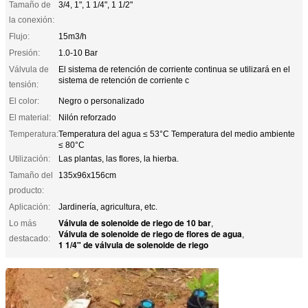
Tamaño de
3/4, 1", 1 1/4", 1 1/2"
la conexión:
Flujo:
15m3/h
Presión:
1.0-10 Bar
Válvula de
El sistema de retención de corriente continua se utilizará en el
sistema de retención de corriente c
tensión:
El color:
Negro o personalizado
El material:
Nilón reforzado
Temperatura:
Temperatura del agua ≤ 53°C Temperatura del medio ambiente
≤ 80°C
Utilización:
Las plantas, las flores, la hierba.
Tamaño del
135x96x156cm
producto:
Aplicación:
Jardinería, agricultura, etc.
Válvula de solenoide de riego de 10 bar
Lo más
,
Válvula de solenoide de riego de flores de agua
,
destacado:
1 1/4" de válvula de solenoide de riego