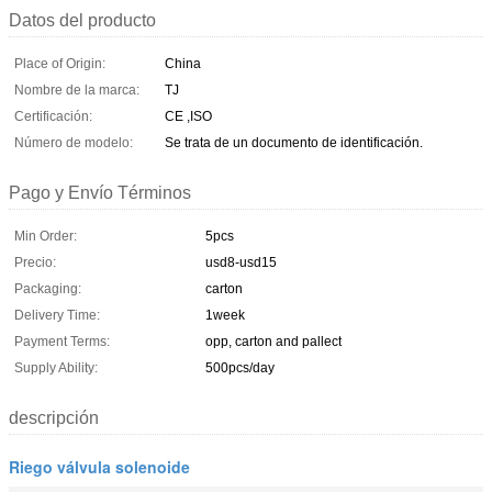
Datos del producto
Place of Origin:
China
Nombre de la marca:
TJ
Certificación:
CE ,ISO
Número de modelo:
Se trata de un documento de identificación.
Pago y Envío Términos
Min Order:
5pcs
Precio:
usd8-usd15
Packaging:
carton
Delivery Time:
1week
Payment Terms:
opp, carton and pallect
Supply Ability:
500pcs/day
descripción
Riego válvula solenoide