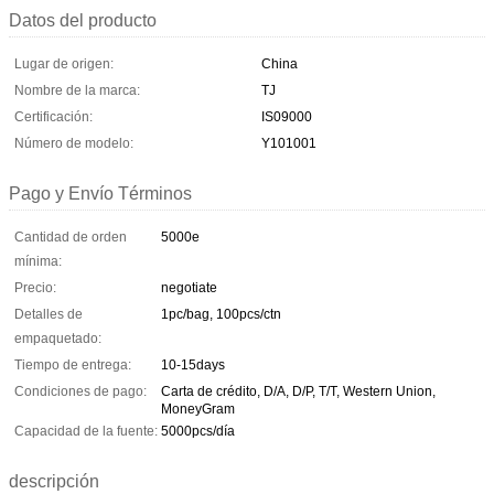
Datos del producto
Lugar de origen:
China
Nombre de la marca:
TJ
Certificación:
IS09000
Número de modelo:
Y101001
Pago y Envío Términos
Cantidad de orden
5000e
mínima:
Precio:
negotiate
Detalles de
1pc/bag, 100pcs/ctn
empaquetado:
Tiempo de entrega:
10-15days
Condiciones de pago:
Carta de crédito, D/A, D/P, T/T, Western Union,
MoneyGram
Capacidad de la fuente:
5000pcs/día
descripción