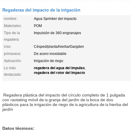
Regaderas del impacto de la irrigación
nombre:
Agua Sprinker del impacto
Materiales:
POM
Tipo de la
Impulsión de 360 engranajes
regadera:
Uso:
Césped/planta/hierba/Gargden
primavera:
De acero inoxidable
Aplicación:
Irrigación de riego
regadera del agua del impulso
Lo más
,
regadera del rotor del impacto
destacado:
Regadera plástica
del impacto del círculo completo de 1 pulgada
con raotating móvil de
granja del jardín de
boca de dos
la
la
plásticos
para la
irrigación
de
riego
de
agricultura
de
hierba
del
la
la
jardín
Datos técnicos: