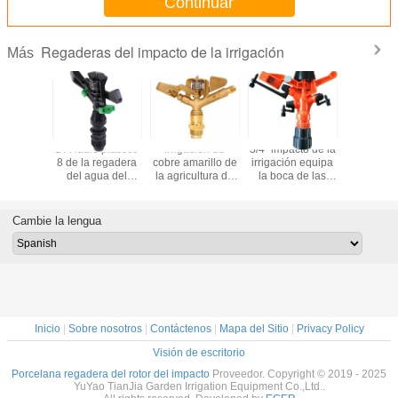
Continuar
Regaderas del impacto de la irrigación
Más
to de la
1 / Radio plástico
Irrigación de
3/4" impacto de la
El agua p
ión 360°
8 de la regadera
cobre amarillo de
irrigación equipa
del impact
la boca
del agua del
la agricultura de
la boca de las
irrigación
 de la
impulso de la
la regadera del
maneras del
pulgada 
 de la
irrigación de 2
agua del impacto
ahorro 3 del agua
resistenc
ta del
pulgadas - 18ms
del jardín de la
corros
Cambie la lengua
para la
impulsión del
ultura
engranaje de 3/4
pulgada 360
Inicio
|
Sobre nosotros
|
Contáctenos
|
Mapa del Sitio
|
Privacy Policy
Visión de escritorio
Porcelana regadera del rotor del impacto
Proveedor. Copyright © 2019 - 2025
YuYao TianJia Garden Irrigation Equipment Co.,Ltd..