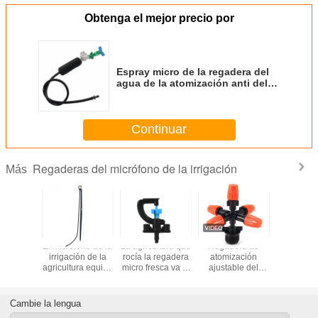
Obtenga el mejor precio por
Espray micro de la regadera del
agua de la atomización anti del
goteo con el sistema de
irrigación sin obstáculo
Continuar
Regaderas del micrófono de la irrigación
Más
ación
El micrófono de la
La agricultura que
Regadera de
1 / 2" re
e equipo
irrigación de la
rocía la regadera
atomización
micro d
de las
agricultura equipa
micro fresca va al
ajustable del
irrigación
deras
el radio 24L/H del
césped de la
mercado de la
enfriamie
a de la
1.1m
irrigación
naranja cinco con
invernader
de la
conector del hilo
agricul
Cambie la lengua
a de 4/7
del 1/2”