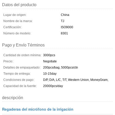
Datos del producto
Lugar de origen:
China
Nombre de la marca:
TJ
Certificación:
ISO9000
Número de modelo:
8301
Pago y Envío Términos
Cantidad de orden mínima:
3000pcs
Precio:
Negotiate
Detalles de empaquetado:
200pcs/bag, 5000pcs/ctn
Tiempo de entrega:
10-15day
Condiciones de pago:
D/P, D/A, L/C, T/T, Western Union, MoneyGram,
Capacidad de la fuente:
20000pcs/day
descripción
Regaderas del micrófono de la irrigación