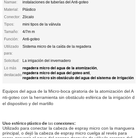
Namae:
instalaciones de tuberías del Anti-goteo
Material:
Plástico
Conector:
Zócalo
Tipos:
mini tipos de la válvula
Tamaño:
4/7m m
Función:
Anti-goteo
Utilizado
Sistema micro de la caída de la regadera
para:
Solicitud:
La irrigación del invernadero
regadera micro del agua de la atomización
Lo más
,
regadera micro del agua del goteo anti
,
destacado:
regadera micro sin obstáculo del agua del sistema de irrigación
Equipos del agua de la Micro-boca giratoria de la atomización del A
nti-goteo con la herramienta sin obstáculo esférica de la irrigación d
el dispositivo y del martillo
Uso
de
:
esférico plástico
las
conexiones
Utilizado para conectar la cabeza de espray micro con la manguera
principal, o dejó la cabeza de espray micro cuelga al revés para
regar, prevenir el agua del escape después de válvula cercana del