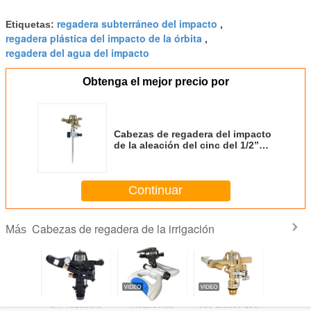
regadera subterráneo del impacto
Etiquetas:
,
regadera plástica del impacto de la órbita
,
regadera del agua del impacto
Obtenga el mejor precio por
Cabezas de regadera del impacto
de la aleación del cinc del 1/2”
con la irrigación del jardín de la
agricultura del punto
Continuar
Cabezas de regadera de la irrigación
Más
as de
3/4" regadera
Regaderas
360 grados que
El agua 