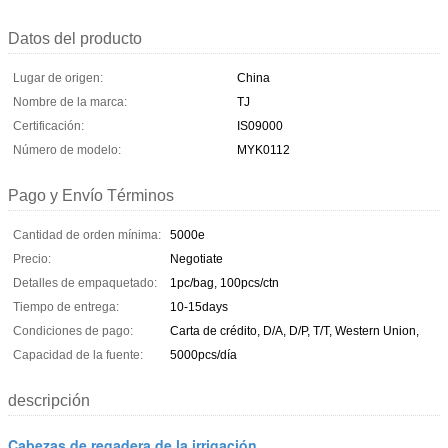
Datos del producto
Lugar de origen:
China
Nombre de la marca:
TJ
Certificación:
IS09000
Número de modelo:
MYK0112
Pago y Envío Términos
Cantidad de orden mínima:
5000e
Precio:
Negotiate
Detalles de empaquetado:
1pc/bag, 100pcs/ctn
Tiempo de entrega:
10-15days
Condiciones de pago:
Carta de crédito, D/A, D/P, T/T, Western Union,
Capacidad de la fuente:
5000pcs/día
descripción
Cabezas de regadera de la irrigación