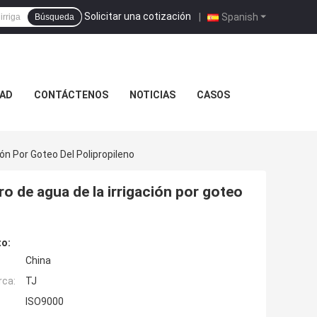
Solicitar una cotización
|
Spanish
Búsqueda
DAD
CONTÁCTENOS
NOTICIAS
CASOS
ón Por Goteo Del Polipropileno
tro de agua de la irrigación por goteo
to:
China
rca:
TJ
ISO9000