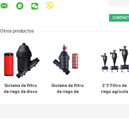
Otros productos
Sistema de filtro
Sistema de filtro
2' 3' Filtro de
de riego de disco
de riego de
riego agrícola
Y 120 Filtro de
pantalla de jardín
Filtro de arena
riego de malla 1-
/ agricultura
centrífuga Fluj
1/4" 1-1/2' 2'
Filtro de riego
30m3/h 50m3/h
1,5" 2'