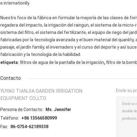
e internationlly.
Nuestro foco de la fábrica en formular la mayoría de las clases de form
regadera del impacto, la irrigación del raingun, el sistema de la micro-r
sistema del filtro, el sistema del fertilizante, el equipo de riego del j
fabricadas por la tecnología avanzada y el buen material del quanlity, 
paisaje, el jardín famliy, el invernadero y el curso del deporte y así su
fabricación y la tecnología de la habilidad.
,
etiqueta:
filtros de agua de la pantalla de la irrigación
filtro de la bomb
Contacto
YUYAO TIANJIA GARDEN IRRIGATION
Envíe su p
EQUIPMENT CO.,LTD.
Persona de Contacto:
Ms. Jennifer
Teléfono:
+86 13566580999
Fax:
86-0754-62189338