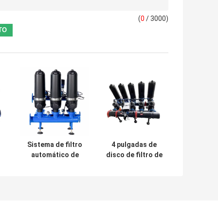
(
0
/ 3000)
Sistema de filtro
4 pulgadas de
automático de
disco de filtro de
disco para riego
riego de limpieza
o
agrícola con
automática súper
filtro de disco 2"
automática 5pc
por conjunto