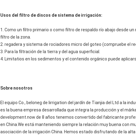
Usos del filtro de discos de sistema de irrigación:
1. Como un filtro primario o como filtro de respaldo río abajo desde un
filtro de la zona.
2. regadera y sistema de rociadores micro del goteo (compruebe el requ
3. Para la filtración de la tierra y del agua superficial.
4. Limitatios en los sedimentos y el contenido orgánico puede aplicar
Sobre nosotros
El equipo Co., beloneg de Iirrigation del jardín de Tianjia del Ltd a la in
es la buena empresa desarrollada que integra la producción y el márket
development.now de 8 años tenemos convertido del fabricante profesion
en China.We está manteniendo siempre la relación muy buena con muc
asociación de la irrigación China. Hemos estado disfrutando de la alt