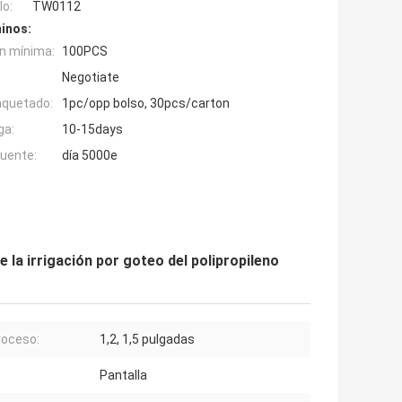
o:
TW0112
inos:
n mínima:
100PCS
Negotiate
aquetado:
1pc/opp bolso, 30pcs/carton
ga:
10-15days
fuente:
día 5000e
e la irrigación por goteo del polipropileno
oceso:
1,2, 1,5 pulgadas
Pantalla