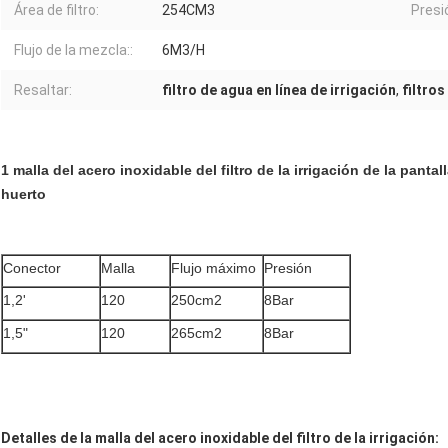
Área de filtro:
254CM3
Presi
Flujo de la mezcla::
6M3/H
Resaltar:
filtro de agua en línea de irrigación
,
filtros
1 malla del acero inoxidable del filtro de la irrigación de la pant
huerto
Conector
Malla
Flujo máximo
Presión
1,2'
120
250cm2
8Bar
1,5"
120
265cm2
8Bar
Detalles de la malla del acero inoxidable del filtro de la irrigación: