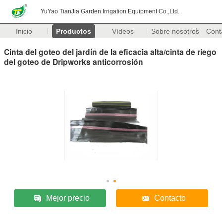
YuYao TianJia Garden Irrigation Equipment Co.,Ltd.
Inicio
Productos
Vídeos
Sobre nosotros
Cont
Cinta del goteo del jardín de la eficacia alta/cinta de riego
del goteo de Dripworks anticorrosión
Mejor precio
Contacto