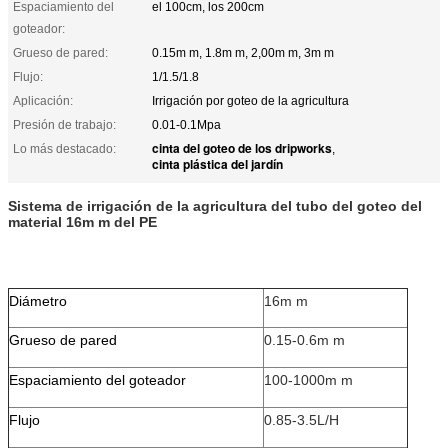
Espaciamiento del
el 100cm, los 200cm
goteador:
Grueso de pared:
0.15m m, 1.8m m, 2,00m m, 3m m
Flujo:
1/1.5/1.8
Aplicación:
Irrigación por goteo de la agricultura
Presión de trabajo:
0.01-0.1Mpa
cinta del goteo de los dripworks
Lo más destacado:
,
cinta plástica del jardín
Sistema de irrigación de la agricultura del tubo del goteo del
material 16m m del PE
Diámetro
16m m
Grueso de pared
0.15-0.6m m
Espaciamiento del goteador
100-1000m m
Flujo
0.85-3.5L/H