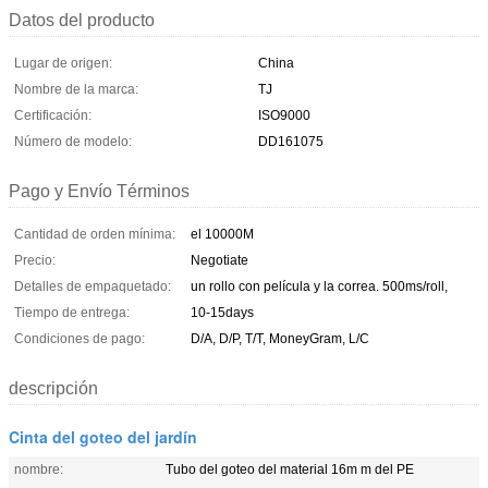
Datos del producto
Lugar de origen:
China
Nombre de la marca:
TJ
Certificación:
ISO9000
Número de modelo:
DD161075
Pago y Envío Términos
Cantidad de orden mínima:
el 10000M
Precio:
Negotiate
Detalles de empaquetado:
un rollo con película y la correa. 500ms/roll,
Tiempo de entrega:
10-15days
Condiciones de pago:
D/A, D/P, T/T, MoneyGram, L/C
descripción
Cinta del goteo del jardín
nombre:
Tubo del goteo del material 16m m del PE